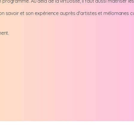
 programme. Au delà de la virtuosité, il faut aussi maitriser l
n savoir et son expérience auprès d'artistes et mélomanes curi
ent.