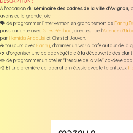
DESCRIPTION :
A l'occasion du
séminaire des cadres de la ville d'Avignon,
d
avons eu la grande joie :
🗣️ de programmer l'intervention en grand témoin de
Fanny Br
passionnante avec
Gilles Périlhou
, directeur de l'
Agence d'Urb
par
Hamida Andoulsi
et Christel Jouven.
☕ toujours avec
Fanny
, d'animer un world café autour de la ques
🌿 d'organiser une balade végétale à la découverte des plante
✏️ de programmer un atelier "fresque de la ville" co-developp
🎨 Et une première collaboration réussie avec le talentueux
Pi