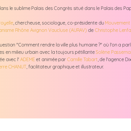
ans le sublime Palais des Congrès situé dans le Palais des Pap
oyelle
, chercheuse, sociologue, co-présidente du
Mouvement d
anisme Rhône Avignon Vaucluse (AURAV)
de
Christophe Lenf
tion "Comment rendre la ville plus humaine ?" où l'on a parlé ville
s en milieu urbain avec la toujours pétillante
Solène Passema
ée avec l'
ADEME
et animée par
Camille Tabart
, de l'agence Dix
erre CHANUT
, facilitateur graphique et illustrateur.